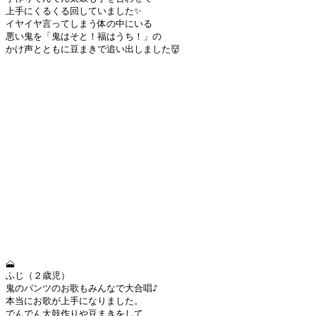
上手にくるくる回していました✨
イヤイヤ言ってしまう体の中にいる
悪い鬼を「鬼はそと！福はうち！」の
かけ声とともに豆まきで追い出しました👹
🗻
ふじ（２歳児）
鬼のパンツのお歌もみんなで大合唱♪
本当にお歌が上手になりました。
でんでん太鼓作りや豆まきをして