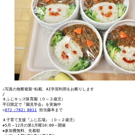
⚠写真の無断複製･転載、AI学習利用をお断りします
/
🌷ふじキッズ保育園（０～２歳児）
平日限定で『園見学会』を実施中
☏
072（782）8811
 担当藤本まで
🌷子育て支援『ふじ広場』（０～２歳児）
❖5月～12月の第1月曜10:00～開催
❖参加費無料、先着順